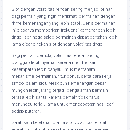
Slot dengan volatilitas rendah sering menjadi pilihan
bagi pemain yang ingin menikmati permainan dengan
ritme kemenangan yang lebih stabil. Jenis permainan
ini biasanya memberikan frekuensi kemenangan lebih
tinggi, sehingga saldo permainan dapat bertahan lebih
lama dibandingkan slot dengan volatilitas tinggi.
Bagi pemain pemula, volatilitas rendah sering
dianggap lebih nyaman karena memberikan
kesempatan lebih banyak untuk memahami
mekanisme permainan, fitur bonus, serta cara kerja
simbol dalam slot. Meskipun kemenangan besar
mungkin lebih jarang terjadi, pengalaman bermain
terasa lebih santai karena pemain tidak harus
menunggu terlalu lama untuk mendapatkan hasil dari
setiap putaran.
Salah satu kelebihan utama slot volatilitas rendah
adalah cocok untuk sesi bermain panjang. Pemain