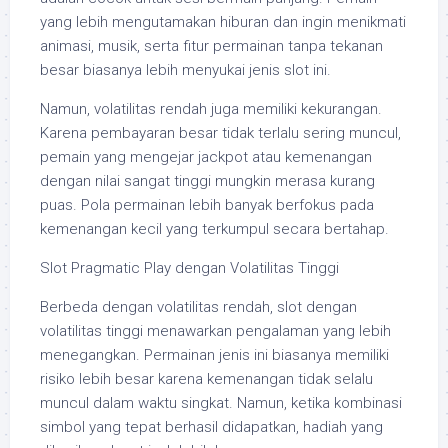
yang lebih mengutamakan hiburan dan ingin menikmati
animasi, musik, serta fitur permainan tanpa tekanan
besar biasanya lebih menyukai jenis slot ini.
Namun, volatilitas rendah juga memiliki kekurangan.
Karena pembayaran besar tidak terlalu sering muncul,
pemain yang mengejar jackpot atau kemenangan
dengan nilai sangat tinggi mungkin merasa kurang
puas. Pola permainan lebih banyak berfokus pada
kemenangan kecil yang terkumpul secara bertahap.
Slot Pragmatic Play dengan Volatilitas Tinggi
Berbeda dengan volatilitas rendah, slot dengan
volatilitas tinggi menawarkan pengalaman yang lebih
menegangkan. Permainan jenis ini biasanya memiliki
risiko lebih besar karena kemenangan tidak selalu
muncul dalam waktu singkat. Namun, ketika kombinasi
simbol yang tepat berhasil didapatkan, hadiah yang