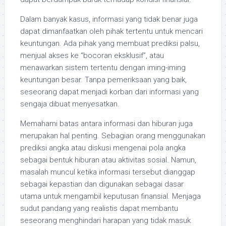
Dalam banyak kasus, informasi yang tidak benar juga
dapat dimanfaatkan oleh pihak tertentu untuk mencari
keuntungan. Ada pihak yang membuat prediksi palsu,
menjual akses ke “bocoran eksklusif”, atau
menawarkan sistem tertentu dengan iming-iming
keuntungan besar. Tanpa pemeriksaan yang baik,
seseorang dapat menjadi korban dari informasi yang
sengaja dibuat menyesatkan.
Memahami batas antara informasi dan hiburan juga
merupakan hal penting. Sebagian orang menggunakan
prediksi angka atau diskusi mengenai pola angka
sebagai bentuk hiburan atau aktivitas sosial. Namun,
masalah muncul ketika informasi tersebut dianggap
sebagai kepastian dan digunakan sebagai dasar
utama untuk mengambil keputusan finansial. Menjaga
sudut pandang yang realistis dapat membantu
seseorang menghindari harapan yang tidak masuk