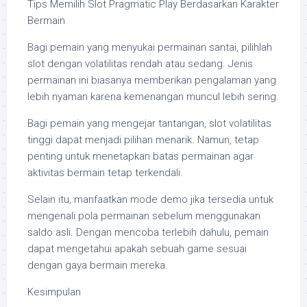
Tips Memilih Slot Pragmatic Play Berdasarkan Karakter
Bermain
Bagi pemain yang menyukai permainan santai, pilihlah
slot dengan volatilitas rendah atau sedang. Jenis
permainan ini biasanya memberikan pengalaman yang
lebih nyaman karena kemenangan muncul lebih sering.
Bagi pemain yang mengejar tantangan, slot volatilitas
tinggi dapat menjadi pilihan menarik. Namun, tetap
penting untuk menetapkan batas permainan agar
aktivitas bermain tetap terkendali.
Selain itu, manfaatkan mode demo jika tersedia untuk
mengenali pola permainan sebelum menggunakan
saldo asli. Dengan mencoba terlebih dahulu, pemain
dapat mengetahui apakah sebuah game sesuai
dengan gaya bermain mereka.
Kesimpulan