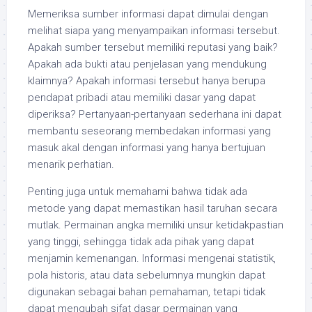
Memeriksa sumber informasi dapat dimulai dengan
melihat siapa yang menyampaikan informasi tersebut.
Apakah sumber tersebut memiliki reputasi yang baik?
Apakah ada bukti atau penjelasan yang mendukung
klaimnya? Apakah informasi tersebut hanya berupa
pendapat pribadi atau memiliki dasar yang dapat
diperiksa? Pertanyaan-pertanyaan sederhana ini dapat
membantu seseorang membedakan informasi yang
masuk akal dengan informasi yang hanya bertujuan
menarik perhatian.
Penting juga untuk memahami bahwa tidak ada
metode yang dapat memastikan hasil taruhan secara
mutlak. Permainan angka memiliki unsur ketidakpastian
yang tinggi, sehingga tidak ada pihak yang dapat
menjamin kemenangan. Informasi mengenai statistik,
pola historis, atau data sebelumnya mungkin dapat
digunakan sebagai bahan pemahaman, tetapi tidak
dapat mengubah sifat dasar permainan yang