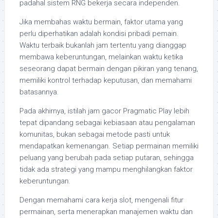
padahal sistem RNG bekerja secara independen.
Jika membahas waktu bermain, faktor utama yang
perlu diperhatikan adalah kondisi pribadi pemain.
Waktu terbaik bukanlah jam tertentu yang dianggap
membawa keberuntungan, melainkan waktu ketika
seseorang dapat bermain dengan pikiran yang tenang,
memiliki kontrol terhadap keputusan, dan memahami
batasannya.
Pada akhirnya, istilah jam gacor Pragmatic Play lebih
tepat dipandang sebagai kebiasaan atau pengalaman
komunitas, bukan sebagai metode pasti untuk
mendapatkan kemenangan. Setiap permainan memiliki
peluang yang berubah pada setiap putaran, sehingga
tidak ada strategi yang mampu menghilangkan faktor
keberuntungan.
Dengan memahami cara kerja slot, mengenali fitur
permainan, serta menerapkan manajemen waktu dan