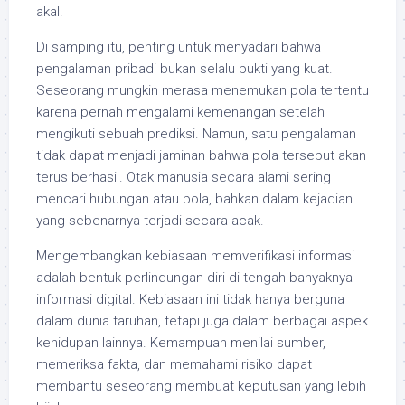
akal.
Di samping itu, penting untuk menyadari bahwa
pengalaman pribadi bukan selalu bukti yang kuat.
Seseorang mungkin merasa menemukan pola tertentu
karena pernah mengalami kemenangan setelah
mengikuti sebuah prediksi. Namun, satu pengalaman
tidak dapat menjadi jaminan bahwa pola tersebut akan
terus berhasil. Otak manusia secara alami sering
mencari hubungan atau pola, bahkan dalam kejadian
yang sebenarnya terjadi secara acak.
Mengembangkan kebiasaan memverifikasi informasi
adalah bentuk perlindungan diri di tengah banyaknya
informasi digital. Kebiasaan ini tidak hanya berguna
dalam dunia taruhan, tetapi juga dalam berbagai aspek
kehidupan lainnya. Kemampuan menilai sumber,
memeriksa fakta, dan memahami risiko dapat
membantu seseorang membuat keputusan yang lebih