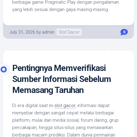
berbagai game Pragmatic Play dengan pengalaman
yang lebih sesuai dengan gaya masing-masing.
July 31, 2026
by
admin
Slot Gacor
0
Pentingnya Memverifikasi
Sumber Informasi Sebelum
Memasang Taruhan
Di era digital saat ini
slot gacor
, informasi dapat
menyebar dengan sangat cepat melalui berbagai
platform, mulai dari media sosial, forum daring, grup
percakapan, hingga situs-situs yang menawarkan
berbagai macam prediksi. Dalam dunia permainan