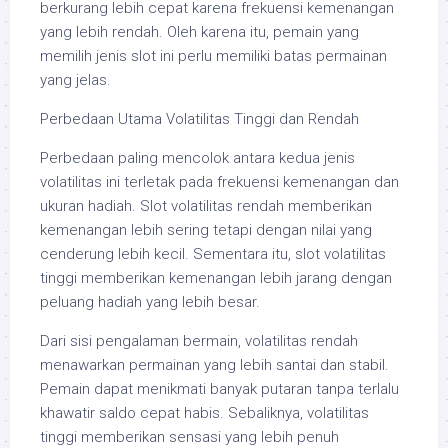
berkurang lebih cepat karena frekuensi kemenangan
yang lebih rendah. Oleh karena itu, pemain yang
memilih jenis slot ini perlu memiliki batas permainan
yang jelas.
Perbedaan Utama Volatilitas Tinggi dan Rendah
Perbedaan paling mencolok antara kedua jenis
volatilitas ini terletak pada frekuensi kemenangan dan
ukuran hadiah. Slot volatilitas rendah memberikan
kemenangan lebih sering tetapi dengan nilai yang
cenderung lebih kecil. Sementara itu, slot volatilitas
tinggi memberikan kemenangan lebih jarang dengan
peluang hadiah yang lebih besar.
Dari sisi pengalaman bermain, volatilitas rendah
menawarkan permainan yang lebih santai dan stabil.
Pemain dapat menikmati banyak putaran tanpa terlalu
khawatir saldo cepat habis. Sebaliknya, volatilitas
tinggi memberikan sensasi yang lebih penuh