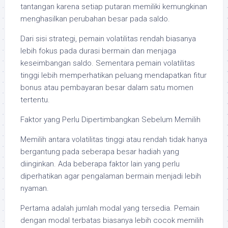
tantangan karena setiap putaran memiliki kemungkinan
menghasilkan perubahan besar pada saldo.
Dari sisi strategi, pemain volatilitas rendah biasanya
lebih fokus pada durasi bermain dan menjaga
keseimbangan saldo. Sementara pemain volatilitas
tinggi lebih memperhatikan peluang mendapatkan fitur
bonus atau pembayaran besar dalam satu momen
tertentu.
Faktor yang Perlu Dipertimbangkan Sebelum Memilih
Memilih antara volatilitas tinggi atau rendah tidak hanya
bergantung pada seberapa besar hadiah yang
diinginkan. Ada beberapa faktor lain yang perlu
diperhatikan agar pengalaman bermain menjadi lebih
nyaman.
Pertama adalah jumlah modal yang tersedia. Pemain
dengan modal terbatas biasanya lebih cocok memilih