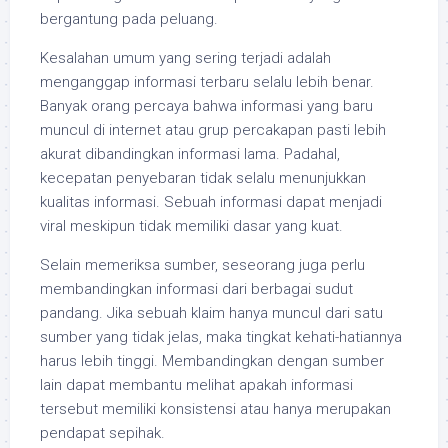
bergantung pada peluang.
Kesalahan umum yang sering terjadi adalah
menganggap informasi terbaru selalu lebih benar.
Banyak orang percaya bahwa informasi yang baru
muncul di internet atau grup percakapan pasti lebih
akurat dibandingkan informasi lama. Padahal,
kecepatan penyebaran tidak selalu menunjukkan
kualitas informasi. Sebuah informasi dapat menjadi
viral meskipun tidak memiliki dasar yang kuat.
Selain memeriksa sumber, seseorang juga perlu
membandingkan informasi dari berbagai sudut
pandang. Jika sebuah klaim hanya muncul dari satu
sumber yang tidak jelas, maka tingkat kehati-hatiannya
harus lebih tinggi. Membandingkan dengan sumber
lain dapat membantu melihat apakah informasi
tersebut memiliki konsistensi atau hanya merupakan
pendapat sepihak.