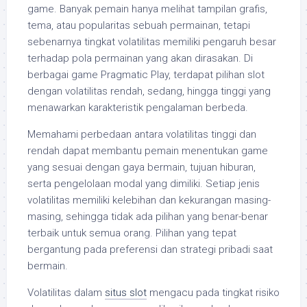
game. Banyak pemain hanya melihat tampilan grafis,
tema, atau popularitas sebuah permainan, tetapi
sebenarnya tingkat volatilitas memiliki pengaruh besar
terhadap pola permainan yang akan dirasakan. Di
berbagai game Pragmatic Play, terdapat pilihan slot
dengan volatilitas rendah, sedang, hingga tinggi yang
menawarkan karakteristik pengalaman berbeda.
Memahami perbedaan antara volatilitas tinggi dan
rendah dapat membantu pemain menentukan game
yang sesuai dengan gaya bermain, tujuan hiburan,
serta pengelolaan modal yang dimiliki. Setiap jenis
volatilitas memiliki kelebihan dan kekurangan masing-
masing, sehingga tidak ada pilihan yang benar-benar
terbaik untuk semua orang. Pilihan yang tepat
bergantung pada preferensi dan strategi pribadi saat
bermain.
Volatilitas dalam
situs slot
mengacu pada tingkat risiko