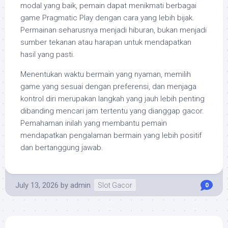
modal yang baik, pemain dapat menikmati berbagai
game Pragmatic Play dengan cara yang lebih bijak.
Permainan seharusnya menjadi hiburan, bukan menjadi
sumber tekanan atau harapan untuk mendapatkan
hasil yang pasti.
Menentukan waktu bermain yang nyaman, memilih
game yang sesuai dengan preferensi, dan menjaga
kontrol diri merupakan langkah yang jauh lebih penting
dibanding mencari jam tertentu yang dianggap gacor.
Pemahaman inilah yang membantu pemain
mendapatkan pengalaman bermain yang lebih positif
dan bertanggung jawab.
July 13, 2026
by
admin
Slot Gacor
0