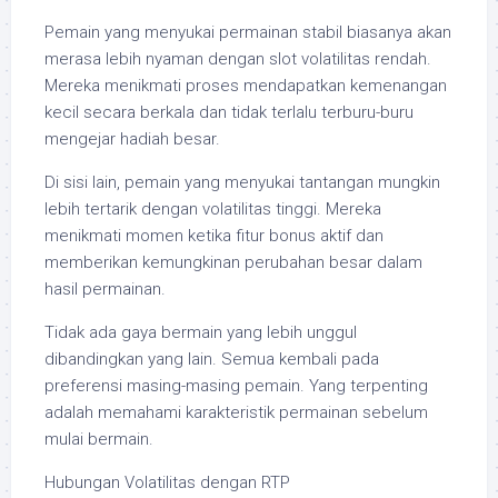
Pemain yang menyukai permainan stabil biasanya akan
merasa lebih nyaman dengan slot volatilitas rendah.
Mereka menikmati proses mendapatkan kemenangan
kecil secara berkala dan tidak terlalu terburu-buru
mengejar hadiah besar.
Di sisi lain, pemain yang menyukai tantangan mungkin
lebih tertarik dengan volatilitas tinggi. Mereka
menikmati momen ketika fitur bonus aktif dan
memberikan kemungkinan perubahan besar dalam
hasil permainan.
Tidak ada gaya bermain yang lebih unggul
dibandingkan yang lain. Semua kembali pada
preferensi masing-masing pemain. Yang terpenting
adalah memahami karakteristik permainan sebelum
mulai bermain.
Hubungan Volatilitas dengan RTP