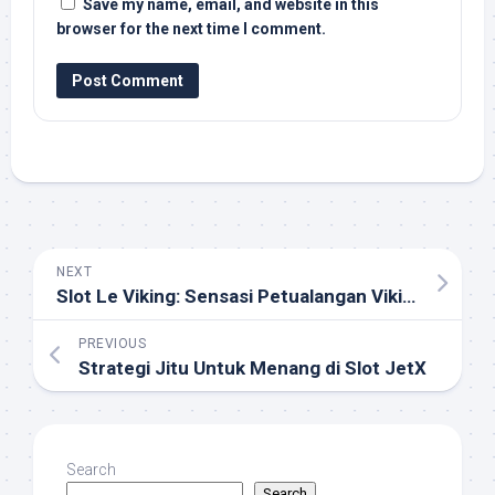
Save my name, email, and website in this
browser for the next time I comment.
NEXT
Slot Le Viking: Sensasi Petualangan Viking di Ujung Jari
PREVIOUS
Strategi Jitu Untuk Menang di Slot JetX
Search
Search