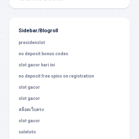
Sidebar/Blogroll
presidenslot
no deposit bonus codes
slot gacor hari ini
no deposit free spins on registration
slot gacor
slot gacor
สล็อตเว็บตรง
slot gacor
suletoto