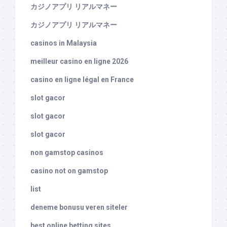
カジノアプリ リアルマネー
カジノアプリ リアルマネー
casinos in Malaysia
meilleur casino en ligne 2026
casino en ligne légal en France
slot gacor
slot gacor
slot gacor
non gamstop casinos
casino not on gamstop
list
deneme bonusu veren siteler
best online betting sites