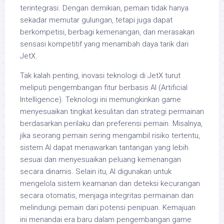
terintegrasi. Dengan demikian, pemain tidak hanya
sekadar memutar gulungan, tetapi juga dapat
berkompetisi, berbagi kemenangan, dan merasakan
sensasi kompetitif yang menambah daya tarik dari
JetX.
Tak kalah penting, inovasi teknologi di JetX turut
meliputi pengembangan fitur berbasis AI (Artificial
Intelligence). Teknologi ini memungkinkan game
menyesuaikan tingkat kesulitan dan strategi permainan
berdasarkan perilaku dan preferensi pemain. Misalnya,
jika seorang pemain sering mengambil risiko tertentu,
sistem AI dapat menawarkan tantangan yang lebih
sesuai dan menyesuaikan peluang kemenangan
secara dinamis. Selain itu, AI digunakan untuk
mengelola sistem keamanan dan deteksi kecurangan
secara otomatis, menjaga integritas permainan dan
melindungi pemain dari potensi penipuan. Kemajuan
ini menandai era baru dalam pengembangan game