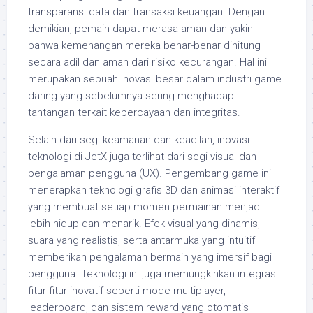
transparansi data dan transaksi keuangan. Dengan
demikian, pemain dapat merasa aman dan yakin
bahwa kemenangan mereka benar-benar dihitung
secara adil dan aman dari risiko kecurangan. Hal ini
merupakan sebuah inovasi besar dalam industri game
daring yang sebelumnya sering menghadapi
tantangan terkait kepercayaan dan integritas.
Selain dari segi keamanan dan keadilan, inovasi
teknologi di JetX juga terlihat dari segi visual dan
pengalaman pengguna (UX). Pengembang game ini
menerapkan teknologi grafis 3D dan animasi interaktif
yang membuat setiap momen permainan menjadi
lebih hidup dan menarik. Efek visual yang dinamis,
suara yang realistis, serta antarmuka yang intuitif
memberikan pengalaman bermain yang imersif bagi
pengguna. Teknologi ini juga memungkinkan integrasi
fitur-fitur inovatif seperti mode multiplayer,
leaderboard, dan sistem reward yang otomatis