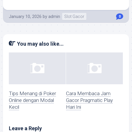
January 10, 2026
by
admin
Slot Gacor
0
You may also like...
Tips Menang di Poker
Cara Membaca Jam
Online dengan Modal
Gacor Pragmatic Play
Kecil
Hari Ini
Leave a Reply