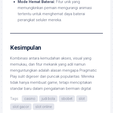
Mode Hemat Baterai:
Fitur unik yang
memungkinkan pemain mengurangi animasi
tertentu untuk menghemat daya baterai
perangkat seluler mereka.
Kesimpulan
Kombinasi antara kemudahan akses, visual yang
memukau, dan fitur mekanik yang adil namun
menguntungkan adalah alasan mengapa Pragmatic
Play sulit digeser dari puncak popularitas. Mereka
tidak hanya membuat game, tetapi menciptakan
standar baru dalam pengalaman bermain digital.
Tags:
casino
judi bola
sbobet
slot
slot gacor
slot online