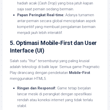
hadiah acak (
Cash Drop
) yang bisa jatuh kapan
saja saat pemain sedang bermain.
Papan Peringkat Real-time:
Adanya turnamen
antar-pemain secara global menciptakan aspek
kompetitif yang membuat pengalaman bermain
menjadi jauh lebih interaktif.
5. Optimasi Mobile-First dan User
Interface (UI)
Salah satu “fitur” tersembunyi yang paling krusial
adalah teknologi di balik layar. Semua game Pragmatic
Play dirancang dengan pendekatan
Mobile-First
menggunakan HTML5.
Ringan dan Responsif:
Game tetap berjalan
lancar meski di perangkat dengan spesifikasi
rendah atau koneksi internet yang tidak terlalu
stabil.