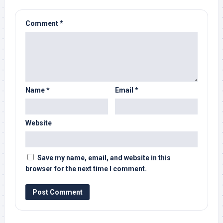
Comment
*
Name
*
Email
*
Website
Save my name, email, and website in this
browser for the next time I comment.