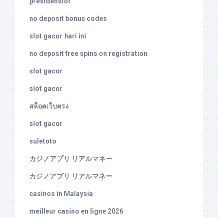
presidenslot
no deposit bonus codes
slot gacor hari ini
no deposit free spins on registration
slot gacor
slot gacor
สล็อตเว็บตรง
slot gacor
suletoto
カジノアプリ リアルマネー
カジノアプリ リアルマネー
casinos in Malaysia
meilleur casino en ligne 2026