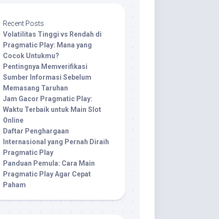
Recent Posts
Volatilitas Tinggi vs Rendah di
Pragmatic Play: Mana yang
Cocok Untukmu?
Pentingnya Memverifikasi
Sumber Informasi Sebelum
Memasang Taruhan
Jam Gacor Pragmatic Play:
Waktu Terbaik untuk Main Slot
Online
Daftar Penghargaan
Internasional yang Pernah Diraih
Pragmatic Play
Panduan Pemula: Cara Main
Pragmatic Play Agar Cepat
Paham