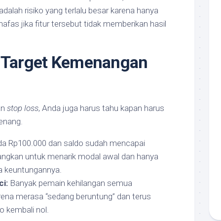
dalah risiko yang terlalu besar karena hanya
afas jika fitur tersebut tidak memberikan hasil
n Target Kemenangan
an
stop loss
, Anda juga harus tahu kapan harus
enang.
da Rp100.000 dan saldo sudah mencapai
angkan untuk menarik modal awal dan hanya
a keuntungannya.
ci:
Banyak pemain kehilangan semua
na merasa “sedang beruntung” dan terus
o kembali nol.