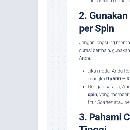
menambah modal bar
2. Gunakan
per Spin
Jangan langsung memas
durasi bermain, gunakan 
Anda.
Jika modal Anda Rp
di angka
Rp500 – R
Dengan cara ini, An
spin
, yang memberi
fitur
Scatter
atau per
3. Pahami Ca
Tinggi