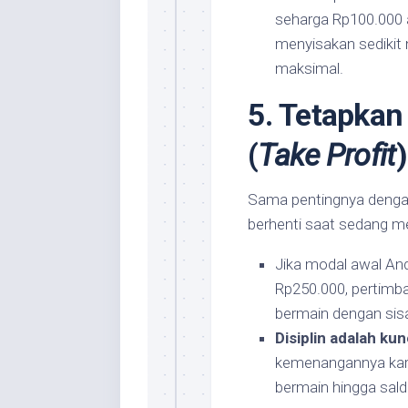
seharga Rp100.000 a
menyisakan sedikit n
maksimal.
5. Tetapka
(
Take Profit
)
Sama pentingnya deng
berhenti saat sedang m
Jika modal awal An
Rp250.000, pertimb
bermain dengan sis
Disiplin adalah kun
kemenangannya kare
bermain hingga sald