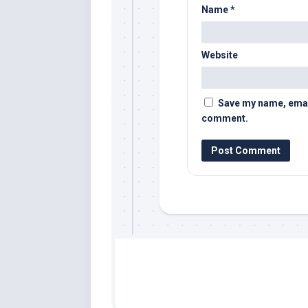
Name
*
Website
Save my name, email,
comment.