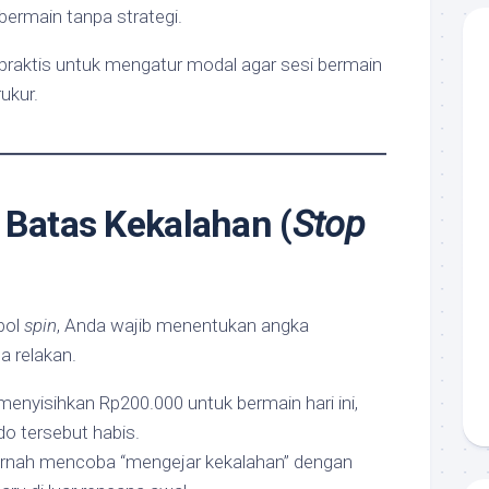
bermain tanpa strategi.
praktis untuk mengatur modal agar sesi bermain
ukur.
 Batas Kekalahan (
Stop
bol
spin
, Anda wajib menentukan angka
a relakan.
enyisihkan Rp200.000 untuk bermain hari ini,
do tersebut habis.
rnah mencoba “mengejar kekalahan” dengan