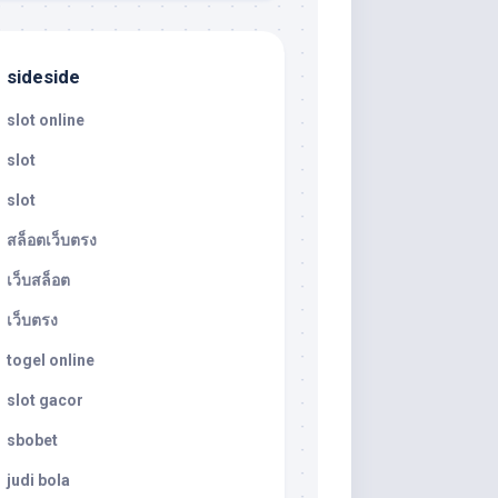
sideside
slot online
slot
slot
สล็อตเว็บตรง
เว็บสล็อต
เว็บตรง
togel online
slot gacor
sbobet
judi bola