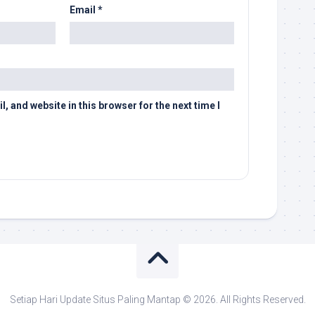
Email
*
 and website in this browser for the next time I
Setiap Hari Update Situs Paling Mantap © 2026. All Rights Reserved.