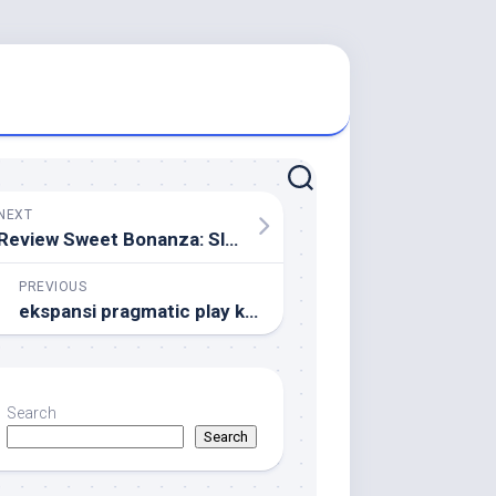
NEXT
Review Sweet Bonanza: Slot Bertema Permen yang Paling Royal
PREVIOUS
ekspansi pragmatic play kini hadir dengan fitur live casino yang lebih realistis
Search
Search