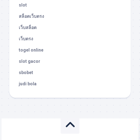
slot
สล็อตเว็บตรง
เว็บสล็อต
เว็บตรง
togel online
slot gacor
sbobet
judi bola