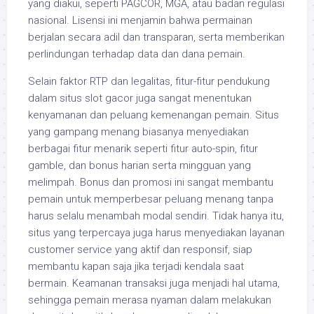
yang diakui, seperti PAGCOR, MGA, atau badan regulasi
nasional. Lisensi ini menjamin bahwa permainan
berjalan secara adil dan transparan, serta memberikan
perlindungan terhadap data dan dana pemain.
Selain faktor RTP dan legalitas, fitur-fitur pendukung
dalam situs slot gacor juga sangat menentukan
kenyamanan dan peluang kemenangan pemain. Situs
yang gampang menang biasanya menyediakan
berbagai fitur menarik seperti fitur auto-spin, fitur
gamble, dan bonus harian serta mingguan yang
melimpah. Bonus dan promosi ini sangat membantu
pemain untuk memperbesar peluang menang tanpa
harus selalu menambah modal sendiri. Tidak hanya itu,
situs yang terpercaya juga harus menyediakan layanan
customer service yang aktif dan responsif, siap
membantu kapan saja jika terjadi kendala saat
bermain. Keamanan transaksi juga menjadi hal utama,
sehingga pemain merasa nyaman dalam melakukan