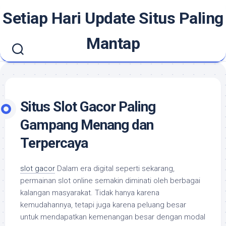
Skip
Setiap Hari Update Situs Paling
to
content
Mantap
Situs Slot Gacor Paling
Gampang Menang dan
Terpercaya
slot gacor
Dalam era digital seperti sekarang,
permainan slot online semakin diminati oleh berbagai
kalangan masyarakat. Tidak hanya karena
kemudahannya, tetapi juga karena peluang besar
untuk mendapatkan kemenangan besar dengan modal