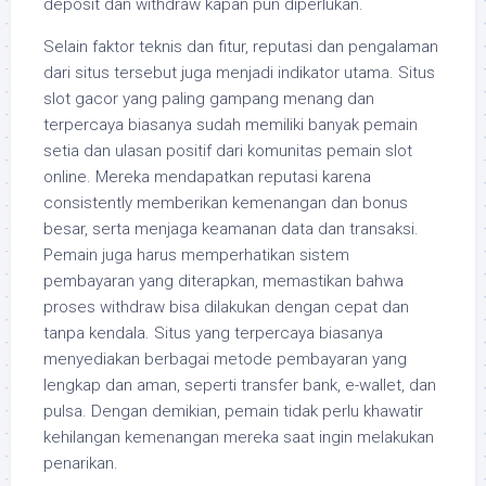
deposit dan withdraw kapan pun diperlukan.
Selain faktor teknis dan fitur, reputasi dan pengalaman
dari situs tersebut juga menjadi indikator utama. Situs
slot gacor yang paling gampang menang dan
terpercaya biasanya sudah memiliki banyak pemain
setia dan ulasan positif dari komunitas pemain slot
online. Mereka mendapatkan reputasi karena
consistently memberikan kemenangan dan bonus
besar, serta menjaga keamanan data dan transaksi.
Pemain juga harus memperhatikan sistem
pembayaran yang diterapkan, memastikan bahwa
proses withdraw bisa dilakukan dengan cepat dan
tanpa kendala. Situs yang terpercaya biasanya
menyediakan berbagai metode pembayaran yang
lengkap dan aman, seperti transfer bank, e-wallet, dan
pulsa. Dengan demikian, pemain tidak perlu khawatir
kehilangan kemenangan mereka saat ingin melakukan
penarikan.