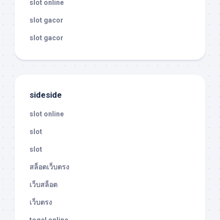
slot online
slot gacor
slot gacor
sideside
slot online
slot
slot
สล็อตเว็บตรง
เว็บสล็อต
เว็บตรง