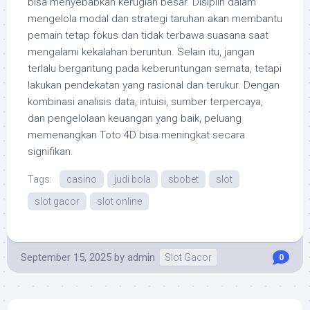
bisa menyebabkan kerugian besar. Disiplin dalam
mengelola modal dan strategi taruhan akan membantu
pemain tetap fokus dan tidak terbawa suasana saat
mengalami kekalahan beruntun. Selain itu, jangan
terlalu bergantung pada keberuntungan semata, tetapi
lakukan pendekatan yang rasional dan terukur. Dengan
kombinasi analisis data, intuisi, sumber terpercaya,
dan pengelolaan keuangan yang baik, peluang
memenangkan Toto 4D bisa meningkat secara
signifikan.
Tags:
casino
judi bola
sbobet
slot
slot gacor
slot online
September 15, 2025
by
admin
Slot Gacor
0