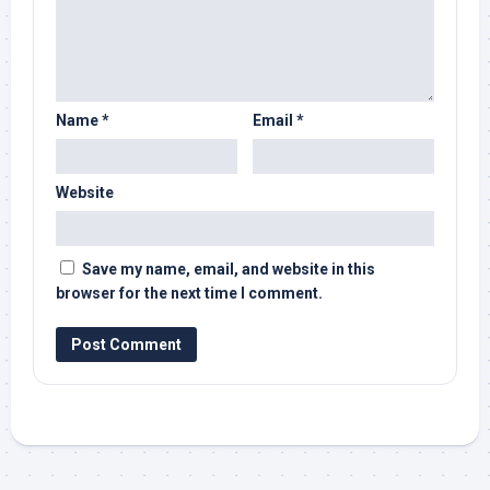
Name
*
Email
*
Website
Save my name, email, and website in this
browser for the next time I comment.