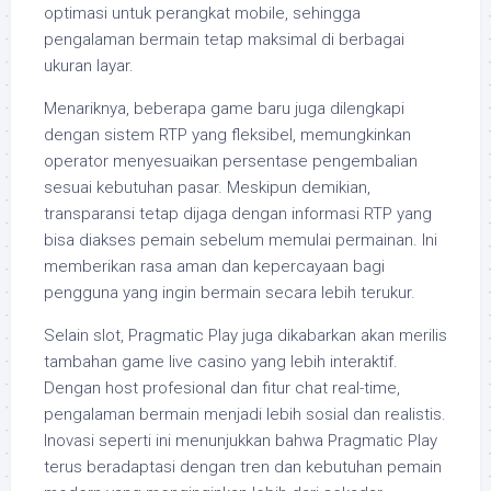
optimasi untuk perangkat mobile, sehingga
pengalaman bermain tetap maksimal di berbagai
ukuran layar.
Menariknya, beberapa game baru juga dilengkapi
dengan sistem RTP yang fleksibel, memungkinkan
operator menyesuaikan persentase pengembalian
sesuai kebutuhan pasar. Meskipun demikian,
transparansi tetap dijaga dengan informasi RTP yang
bisa diakses pemain sebelum memulai permainan. Ini
memberikan rasa aman dan kepercayaan bagi
pengguna yang ingin bermain secara lebih terukur.
Selain slot, Pragmatic Play juga dikabarkan akan merilis
tambahan game live casino yang lebih interaktif.
Dengan host profesional dan fitur chat real-time,
pengalaman bermain menjadi lebih sosial dan realistis.
Inovasi seperti ini menunjukkan bahwa Pragmatic Play
terus beradaptasi dengan tren dan kebutuhan pemain