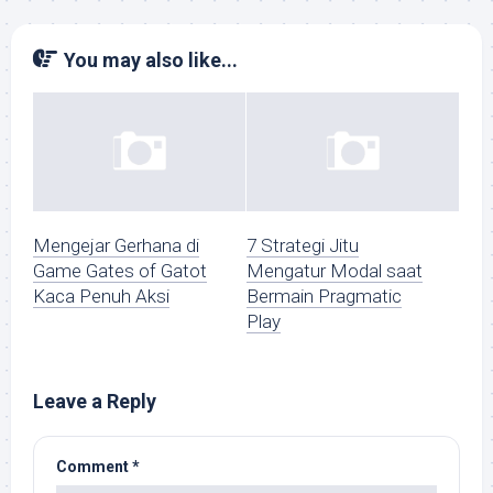
You may also like...
Mengejar Gerhana di
7 Strategi Jitu
Game Gates of Gatot
Mengatur Modal saat
Kaca Penuh Aksi
Bermain Pragmatic
Play
Leave a Reply
Comment
*