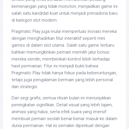
kemenangan yang tidak monoton, menjadikan game ini
salah satu kandidat kuat untuk menjadi primadona baru
di kategori slot modern.
Pragmatic Play juga mulai memperluas inovasi mereka
dengan menghadirkan fitur interaktif seperti mini
games di dalam slot utama. Salah satu game terbaru
bahkan memungkinkan pemain memilih jalur bonus
mereka sendiri, memberikan kontrol lebih terhadap
hasil permainan. Fitur ini menjadi bukti bahwa
Pragmatic Play tidak hanya fokus pada keberuntungan,
tetapi juga pengalaman bermain yang lebih personal
dan strategis.
Dari segi grafis, semua rilisan bulan ini menunjukkan
peningkatan signifikan. Detail visual yang lebih tajam,
animasi yang halus, serta efek suara yang imersif
membuat pemain seolah benar-benar masuk ke dalam
dunia permainan. Hal ini semakin diperkuat dengan