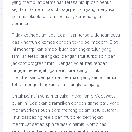
yang membuat permainan terasa hidup dan penuh
kejutan. Game ini cocok bagi pemain yang menyukai
sensasi eksplorasi dan peluang kemenangan
beruntun.
Tidak ketinggalan, ada juga rilisan terbaru dengan gaya
klasik namun dikemas dengan teknologi modern. Slot
ini menampilkan simbol buah dan angka tujuh yang
familiar, tetapi dilengkapi dengan fitur turbo spin dan
jackpot progresif mini. Dengan volatilitas rendah
hingga menengah, game ini dirancang untuk
memberikan pengalaman bermain yang santai namun
tetap menguntungkan dalam jangka panjang.
Untuk pemain yang menyukai mekanisme Megaways,
bulan ini juga akan diramaikan dengan game baru yang
menawarkan ribuan cara menang dalam satu putaran.
Fitur cascading reels dan multiplier bertingkat
membuat setiap spin terasa dinamis. Kombinasi
simbol yang terus berubah memberikan peluang