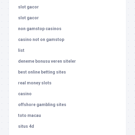
slot gacor
slot gacor
non gamstop casinos
casino not on gamstop
list
deneme bonusu veren siteler
best online betting sites
real money slots
casino
offshore gambling sites
toto macau
situs 4d