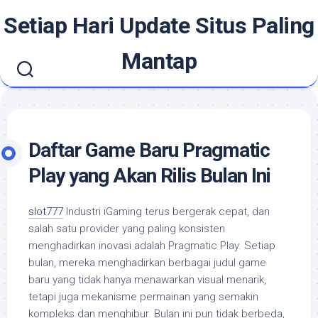
Skip
Setiap Hari Update Situs Paling
to
content
Mantap
Daftar Game Baru Pragmatic
Play yang Akan Rilis Bulan Ini
slot777
Industri iGaming terus bergerak cepat, dan
salah satu provider yang paling konsisten
menghadirkan inovasi adalah Pragmatic Play. Setiap
bulan, mereka menghadirkan berbagai judul game
baru yang tidak hanya menawarkan visual menarik,
tetapi juga mekanisme permainan yang semakin
kompleks dan menghibur. Bulan ini pun tidak berbeda,