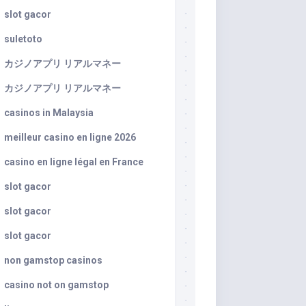
slot gacor
suletoto
カジノアプリ リアルマネー
カジノアプリ リアルマネー
casinos in Malaysia
meilleur casino en ligne 2026
casino en ligne légal en France
slot gacor
slot gacor
slot gacor
non gamstop casinos
casino not on gamstop