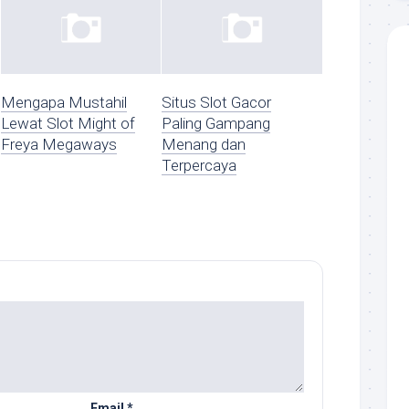
Mengapa Mustahil
Situs Slot Gacor
Lewat Slot Might of
Paling Gampang
Freya Megaways
Menang dan
Terpercaya
Email
*