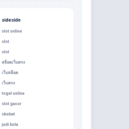
sideside
slot online
slot
slot
สล็อตเว็บตรง
เว็บสล็อต
เว็บตรง
togel online
slot gacor
sbobet
judi bola