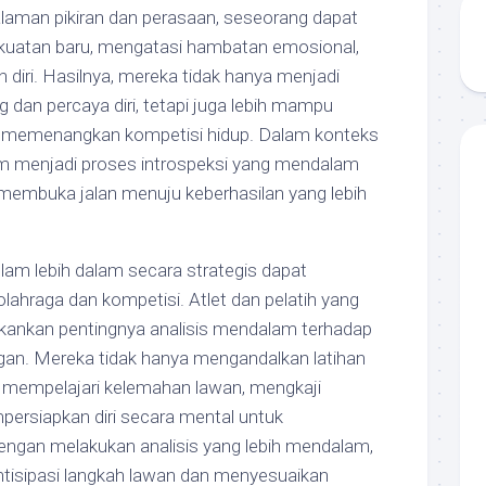
aman pikiran dan perasaan, seseorang dapat
atan baru, mengatasi hambatan emosional,
iri. Hasilnya, mereka tidak hanya menjadi
g dan percaya diri, tetapi juga lebih mampu
 memenangkan kompetisi hidup. Dalam konteks
lam menjadi proses introspeksi yang mendalam
 membuka jalan menuju keberhasilan yang lebih
yelam lebih dalam secara strategis dapat
olahraga dan kompetisi. Atlet dan pelatih yang
ekankan pentingnya analisis mendalam terhadap
ngan. Mereka tidak hanya mengandalkan latihan
ga mempelajari kelemahan lawan, mengkaji
persiapkan diri secara mental untuk
ngan melakukan analisis yang lebih mendalam,
sipasi langkah lawan dan menyesuaikan