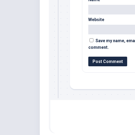
Website
Save my name, email,
comment.