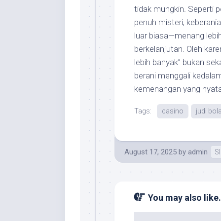
tidak mungkin. Seperti 
penuh misteri, keberan
luar biasa—menang lebi
berkelanjutan. Oleh kare
lebih banyak” bukan seka
berani menggali kedalam
kemenangan yang nyata
Tags:
casino
judi bol
August 17, 2025
by
admin
S
You may also like.