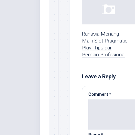
Rahasia Menang
Main Slot Pragmatic
Play: Tips dari
Pemain Profesional
Leave a Reply
Comment
*
Name
*