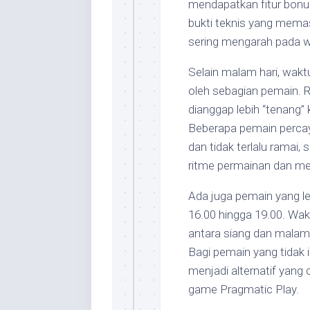
mendapatkan fitur bonus
bukti teknis yang mema
sering mengarah pada w
Selain malam hari, waktu
oleh sebagian pemain. R
dianggap lebih “tenang”
Beberapa pemain percaya
dan tidak terlalu rama
ritme permainan dan men
Ada juga pemain yang leb
16.00 hingga 19.00. Wak
antara siang dan malam,
Bagi pemain yang tidak i
menjadi alternatif yang
game Pragmatic Play.