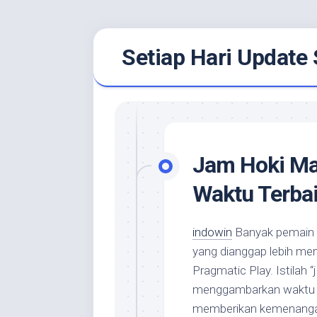
Skip
Setiap Hari Update 
to
content
Jam Hoki Ma
Waktu Terbai
indowin
Banyak pemain 
yang dianggap lebih me
Pragmatic Play. Istilah 
menggambarkan waktu d
memberikan kemenangan