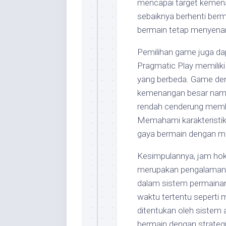
mencapai target kemena
sebaiknya berhenti ber
bermain tetap menyenan
Pemilihan game juga d
Pragmatic Play memiliki 
yang berbeda. Game deng
kemenangan besar namun
rendah cenderung membe
Memahami karakterist
gaya bermain dengan mod
Kesimpulannya, jam hok
merupakan pengalaman su
dalam sistem permainan
waktu tertentu seperti m
ditentukan oleh sistem a
bermain dengan strateg