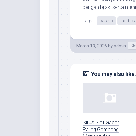
dengan bijak, serta men
Tags:
casino
judi bol
March 13, 2026
by
admin
Sl
You may also like.
Situs Slot Gacor
Paling Gampang