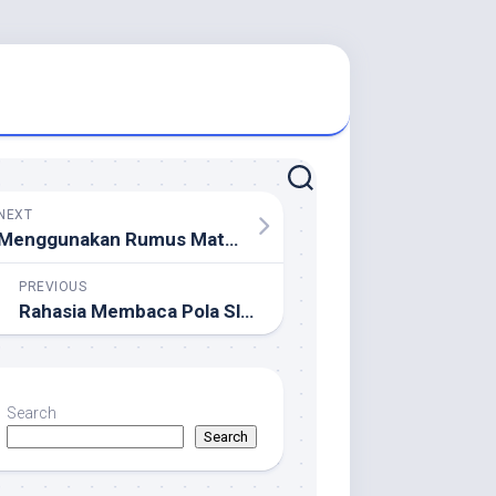
NEXT
Menggunakan Rumus Matematika dalam Memprediksi Angka Togel.
PREVIOUS
Rahasia Membaca Pola Slot Pragmatic Play untuk Pemula
Search
Search