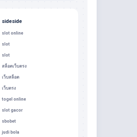
sideside
slot online
slot
slot
สล็อตเว็บตรง
เว็บสล็อต
เว็บตรง
togel online
slot gacor
sbobet
judi bola