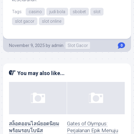
Tags:
casino
judi bola
sbobet
slot
slot gacor
slot online
November 9, 2025
by
admin
Slot Gacor
0
You may also like...
สล็อตออนไลน์ยอดนิยม
Gates of Olympus:
พร้อมรอบโบนัส
Perjalanan Epik Menuju