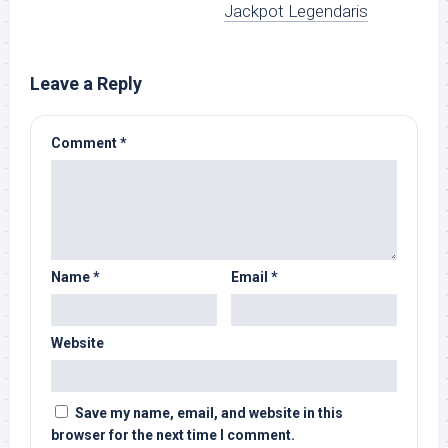
Jackpot Legendaris
Leave a Reply
Comment
*
Name
*
Email
*
Website
Save my name, email, and website in this
browser for the next time I comment.