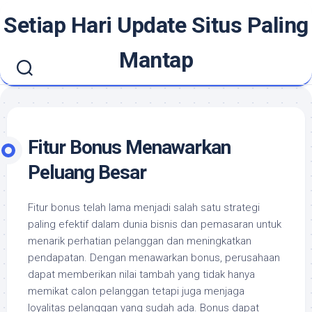
Skip
Setiap Hari Update Situs Paling
to
content
Mantap
Fitur Bonus Menawarkan
Peluang Besar
Fitur bonus telah lama menjadi salah satu strategi
paling efektif dalam dunia bisnis dan pemasaran untuk
menarik perhatian pelanggan dan meningkatkan
pendapatan. Dengan menawarkan bonus, perusahaan
dapat memberikan nilai tambah yang tidak hanya
memikat calon pelanggan tetapi juga menjaga
loyalitas pelanggan yang sudah ada. Bonus dapat