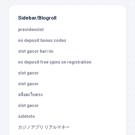
Sidebar/Blogroll
presidenslot
no deposit bonus codes
slot gacor hari ini
no deposit free spins on registration
slot gacor
slot gacor
สล็อตเว็บตรง
slot gacor
suletoto
カジノアプリ リアルマネー