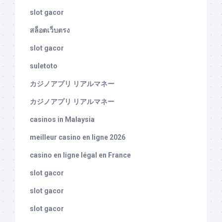
slot gacor
สล็อตเว็บตรง
slot gacor
suletoto
カジノアプリ リアルマネー
カジノアプリ リアルマネー
casinos in Malaysia
meilleur casino en ligne 2026
casino en ligne légal en France
slot gacor
slot gacor
slot gacor