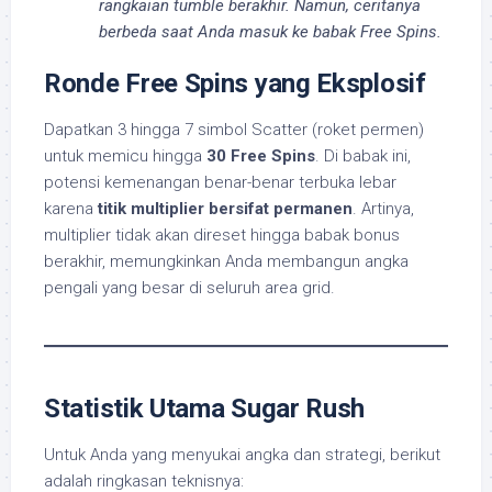
rangkaian
tumble
berakhir. Namun, ceritanya
berbeda saat Anda masuk ke babak Free Spins.
Ronde Free Spins yang Eksplosif
Dapatkan 3 hingga 7 simbol Scatter (roket permen)
untuk memicu hingga
30 Free Spins
. Di babak ini,
potensi kemenangan benar-benar terbuka lebar
karena
titik multiplier bersifat permanen
. Artinya,
multiplier tidak akan direset hingga babak bonus
berakhir, memungkinkan Anda membangun angka
pengali yang besar di seluruh area grid.
Statistik Utama Sugar Rush
Untuk Anda yang menyukai angka dan strategi, berikut
adalah ringkasan teknisnya: