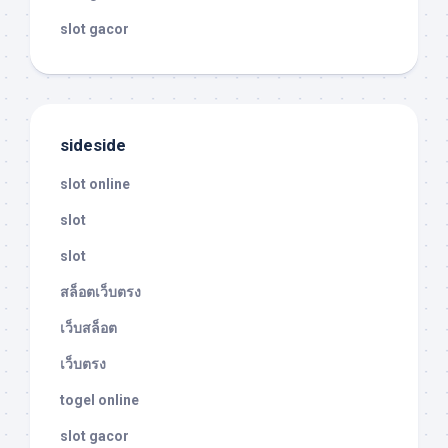
slot gacor
sideside
slot online
slot
slot
สล็อตเว็บตรง
เว็บสล็อต
เว็บตรง
togel online
slot gacor