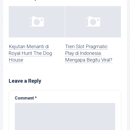
Kejutan Menanti di
Tren Slot Pragmatic
Royal Hunt The Dog
Play di Indonesia:
House
Mengapa Begitu Viral?
Leave a Reply
Comment
*