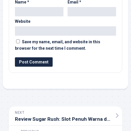
Name
*
Email
*
Website
Save my name, email, and website in this
browser for the next time I comment.
NEXT
Review Sugar Rush: Slot Penuh Warna dengan Potensi Kemenangan Besar