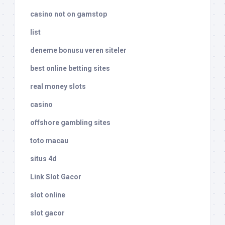
casino not on gamstop
list
deneme bonusu veren siteler
best online betting sites
real money slots
casino
offshore gambling sites
toto macau
situs 4d
Link Slot Gacor
slot online
slot gacor