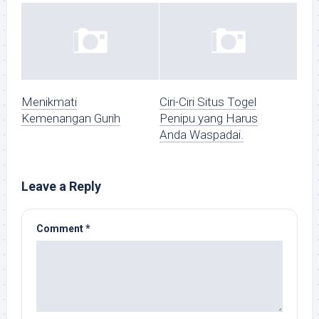
Menikmati
Ciri-Ciri Situs Togel
Kemenangan Gurih
Penipu yang Harus
Anda Waspadai.
Leave a Reply
Comment
*