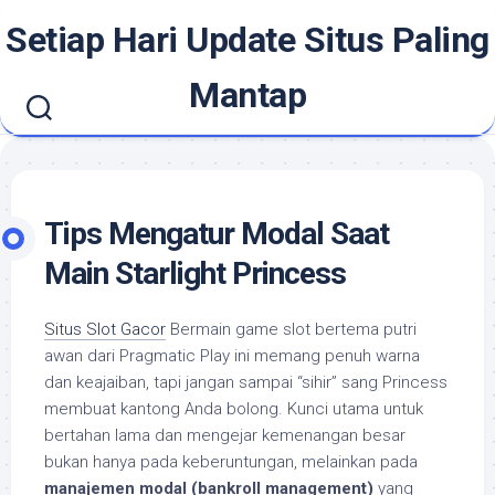
Skip
Setiap Hari Update Situs Paling
to
content
Mantap
Tips Mengatur Modal Saat
Main Starlight Princess
Situs Slot Gacor
Bermain game slot bertema putri
awan dari Pragmatic Play ini memang penuh warna
dan keajaiban, tapi jangan sampai “sihir” sang Princess
membuat kantong Anda bolong. Kunci utama untuk
bertahan lama dan mengejar kemenangan besar
bukan hanya pada keberuntungan, melainkan pada
manajemen modal (bankroll management)
yang