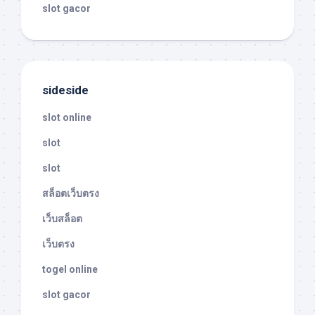
slot gacor
sideside
slot online
slot
slot
สล็อตเว็บตรง
เว็บสล็อต
เว็บตรง
togel online
slot gacor