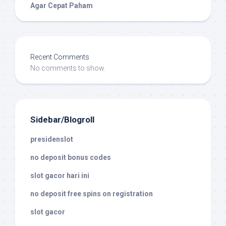
Agar Cepat Paham
Recent Comments
No comments to show.
Sidebar/Blogroll
presidenslot
no deposit bonus codes
slot gacor hari ini
no deposit free spins on registration
slot gacor