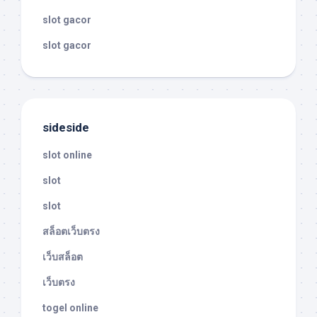
slot gacor
slot gacor
sideside
slot online
slot
slot
สล็อตเว็บตรง
เว็บสล็อต
เว็บตรง
togel online