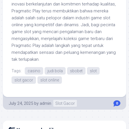
inovasi berkelanjutan dan komitmen terhadap kualitas,
Pragmatic Play terus membuktikan bahwa mereka
adalah salah satu pelopor dalam industri game slot
online yang kompetitif dan dinamis. Jadi, bagi pecinta
game slot yang mencari pengalaman baru dan
mengasyikkan, menjelajahi koleksi game terbaru dari
Pragmatic Play adalah langkah yang tepat untuk
mendapatkan sensasi dan peluang kemenangan yang
tak terlupakan.
Tags:
casino
judi bola
sbobet
slot
slot gacor
slot online
July 24, 2025
by
admin
Slot Gacor
0