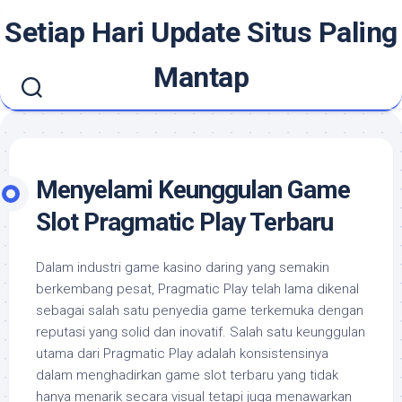
Skip
Setiap Hari Update Situs Paling
to
content
Mantap
Menyelami Keunggulan Game
Slot Pragmatic Play Terbaru
Dalam industri game kasino daring yang semakin
berkembang pesat, Pragmatic Play telah lama dikenal
sebagai salah satu penyedia game terkemuka dengan
reputasi yang solid dan inovatif. Salah satu keunggulan
utama dari Pragmatic Play adalah konsistensinya
dalam menghadirkan game slot terbaru yang tidak
hanya menarik secara visual tetapi juga menawarkan