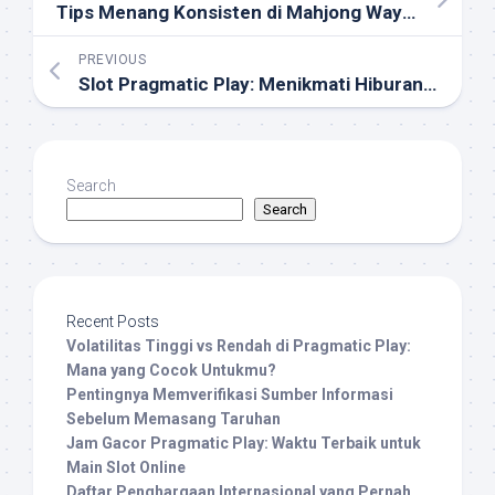
Tips Menang Konsisten di Mahjong Ways 2
PREVIOUS
Slot Pragmatic Play: Menikmati Hiburan dengan Peluang Menang Tinggi
Search
Search
Recent Posts
Volatilitas Tinggi vs Rendah di Pragmatic Play:
Mana yang Cocok Untukmu?
Pentingnya Memverifikasi Sumber Informasi
Sebelum Memasang Taruhan
Jam Gacor Pragmatic Play: Waktu Terbaik untuk
Main Slot Online
Daftar Penghargaan Internasional yang Pernah